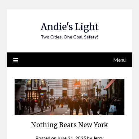
Skip
to
content
Andie's Light
Two Cities. One Goal. Safety!
Menu
Nothing Beats New York
Posted on
June 21, 2025
by
Jerry